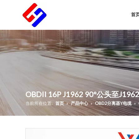
首
OBDII 16P J1962 90°公头至
当前所在位置:
首页
»
产品中心
»
OBD2分离器Y电缆
»