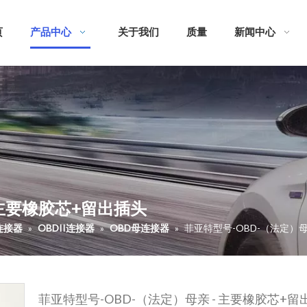
页
产品中心
关于我们
质量
新闻中心
 主要橡胶芯+留出插头
I连接器
»
OBDII连接器
»
OBD母连接器
»
菲亚特型号-OBD-（法定）母
菲亚特型号-OBD-（法定）母亲 - 主要橡胶芯+留